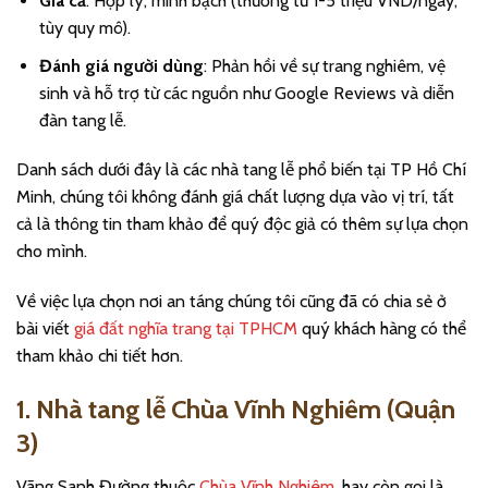
Giá cả
: Hợp lý, minh bạch (thường từ 1-5 triệu VND/ngày,
tùy quy mô).
Đánh giá người dùng
: Phản hồi về sự trang nghiêm, vệ
sinh và hỗ trợ từ các nguồn như Google Reviews và diễn
đàn tang lễ.
Danh sách dưới đây là các nhà tang lễ phổ biến tại TP Hồ Chí
Minh, chúng tôi không đánh giá chất lượng dựa vào vị trí, tất
cả là thông tin tham khảo để quý độc giả có thêm sự lựa chọn
cho mình.
Về việc lựa chọn nơi an táng chúng tôi cũng đã có chia sẻ ở
bài viết
giá đất nghĩa trang tại TPHCM
quý khách hàng có thể
tham khảo chi tiết hơn.
1. Nhà tang lễ Chùa Vĩnh Nghiêm (Quận
3)
Vãng Sanh Đường thuộc
Chùa Vĩnh Nghiêm
, hay còn gọi là