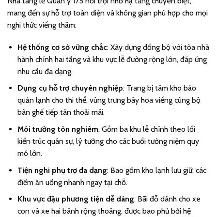
Nhà tang lễ Quân y 175 nổi trội nhờ hạ tầng chuyên biệt,
mang đến sự hỗ trợ toàn diện và không gian phù hợp cho mọi
nghi thức viếng thăm:
Hệ thống cơ sở vững chắc
: Xây dựng đồng bộ với tòa nhà
hành chính hai tầng và khu vực lễ đường rộng lớn, đáp ứng
nhu cầu đa dạng.
Dụng cụ hỗ trợ chuyên nghiệp
: Trang bị tám kho bảo
quản lạnh cho thi thể, vùng trưng bày hoa viếng cùng bộ
bàn ghế tiếp tân thoải mái.
Môi trường tôn nghiêm
: Gồm ba khu lễ chính theo lối
kiến trúc quân sự, lý tưởng cho các buổi tưởng niệm quy
mô lớn.
Tiện nghi phụ trợ đa dạng
: Bao gồm kho lạnh lưu giữ, các
điểm ăn uống nhanh ngay tại chỗ.
Khu vực đậu phương tiện dễ dàng
: Bãi đỗ dành cho xe
con và xe hai bánh rộng thoáng, được bao phủ bởi hệ