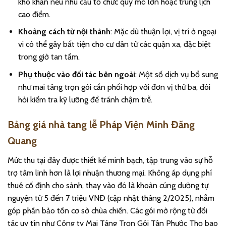
khó khăn nếu nhu cầu tổ chức quy mô lớn hoặc trùng lịch
cao điểm.
Khoảng cách từ nội thành
: Mặc dù thuận lợi, vị trí ở ngoại
vi có thể gây bất tiện cho cư dân từ các quận xa, đặc biệt
trong giờ tan tầm.
Phụ thuộc vào đối tác bên ngoài
: Một số dịch vụ bổ sung
như mai táng trọn gói cần phối hợp với đơn vị thứ ba, đòi
hỏi kiểm tra kỹ lưỡng để tránh chậm trễ.
Bảng giá nhà tang lễ Pháp Viện Minh Đăng
Quang
Mức thu tại đây được thiết kế minh bạch, tập trung vào sự hỗ
trợ tâm linh hơn là lợi nhuận thương mại. Không áp dụng phí
thuê cố định cho sảnh, thay vào đó là khoản cúng dường tự
nguyện từ 5 đến 7 triệu VNĐ (cập nhật tháng 2/2025), nhằm
góp phần bảo tồn cơ sở chùa chiền. Các gói mở rộng từ đối
tác uy tín như Công ty Mai Táng Trọn Gói Tân Phước Thọ bao