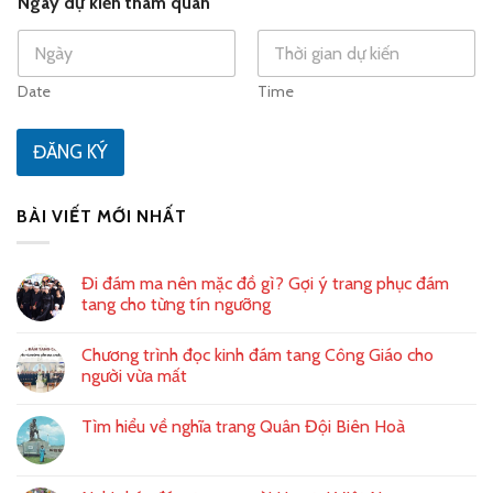
Ngày dự kiến tham quan
n
t
o
h
u
o
n
ạ
Date
Time
i
t
r
ĐĂNG KÝ
y
s
e
BÀI VIẾT MỚI NHẤT
l
e
Đi đám ma nên mặc đồ gì? Gợi ý trang phục đám
c
tang cho từng tín ngưỡng
t
e
Chương trình đọc kinh đám tang Công Giáo cho
người vừa mất
d
Tìm hiểu về nghĩa trang Quân Đội Biên Hoà