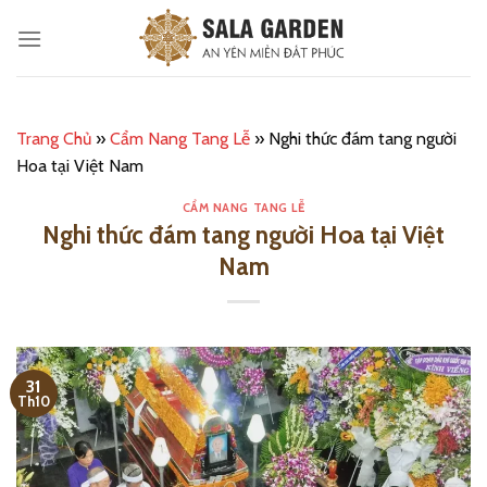
Bỏ
qua
nội
dung
Trang Chủ
»
Cẩm Nang Tang Lễ
»
Nghi thức đám tang người
Hoa tại Việt Nam
CẨM NANG TANG LỄ
Nghi thức đám tang người Hoa tại Việt
Nam
31
Th10