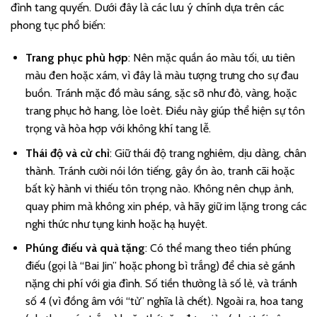
đình tang quyến. Dưới đây là các lưu ý chính dựa trên các
phong tục phổ biến:
Trang phục phù hợp
: Nên mặc quần áo màu tối, ưu tiên
màu đen hoặc xám, vì đây là màu tượng trưng cho sự đau
buồn. Tránh mặc đồ màu sáng, sặc sỡ như đỏ, vàng, hoặc
trang phục hở hang, lòe loèt. Điều này giúp thể hiện sự tôn
trọng và hòa hợp với không khí tang lễ.
Thái độ và cử chỉ
: Giữ thái độ trang nghiêm, dịu dàng, chân
thành. Tránh cười nói lớn tiếng, gây ồn ào, tranh cãi hoặc
bất kỳ hành vi thiếu tôn trọng nào. Không nên chụp ảnh,
quay phim mà không xin phép, và hãy giữ im lặng trong các
nghi thức như tụng kinh hoặc hạ huyệt.
Phúng điếu và quà tặng
: Có thể mang theo tiền phúng
điếu (gọi là “Bai Jin” hoặc phong bì trắng) để chia sẻ gánh
nặng chi phí với gia đình. Số tiền thường là số lẻ, và tránh
số 4 (vì đồng âm với “tử” nghĩa là chết). Ngoài ra, hoa tang