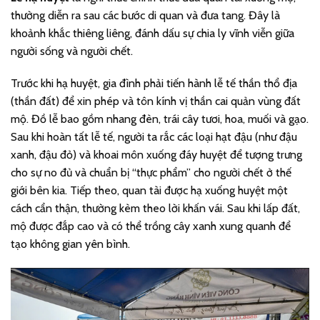
thường diễn ra sau các bước di quan và đưa tang. Đây là
khoảnh khắc thiêng liêng, đánh dấu sự chia ly vĩnh viễn giữa
người sống và người chết.
Trước khi hạ huyệt, gia đình phải tiến hành lễ tế thần thổ địa
(thần đất) để xin phép và tôn kính vị thần cai quản vùng đất
mộ. Đồ lễ bao gồm nhang đèn, trái cây tươi, hoa, muối và gạo.
Sau khi hoàn tất lễ tế, người ta rắc các loại hạt đậu (như đậu
xanh, đậu đỏ) và khoai môn xuống đáy huyệt để tượng trưng
cho sự no đủ và chuẩn bị “thực phẩm” cho người chết ở thế
giới bên kia. Tiếp theo, quan tài được hạ xuống huyệt một
cách cẩn thận, thường kèm theo lời khấn vái. Sau khi lấp đất,
mộ được đắp cao và có thể trồng cây xanh xung quanh để
tạo không gian yên bình.