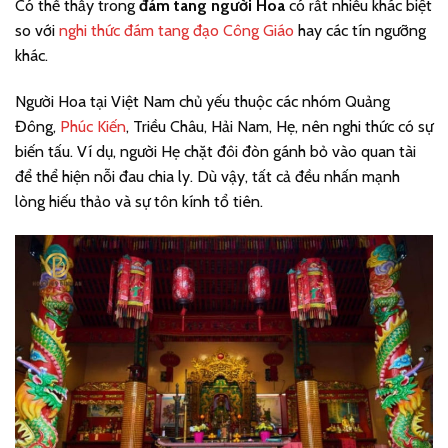
Có thể thấy trong
đám tang người Hoa
có rất nhiều khác biệt
so với
nghi thức đám tang đạo Công Giáo
hay các tín ngưỡng
khác.
Người Hoa tại Việt Nam chủ yếu thuộc các nhóm Quảng
Đông,
Phúc Kiến
, Triều Châu, Hải Nam, Hẹ, nên nghi thức có sự
biến tấu. Ví dụ, người Hẹ chặt đôi đòn gánh bỏ vào quan tài
để thể hiện nỗi đau chia ly. Dù vậy, tất cả đều nhấn mạnh
lòng hiếu thảo và sự tôn kính tổ tiên.