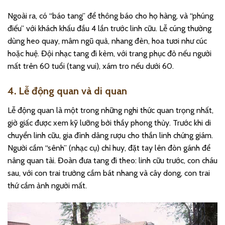
Ngoài ra, có “báo tang” để thông báo cho họ hàng, và “phúng
điếu” với khách khấu đầu 4 lần trước linh cữu. Lễ cúng thường
dùng heo quay, mâm ngũ quả, nhang đèn, hoa tươi như cúc
hoặc huệ. Đội nhạc tang đi kèm, với trang phục đỏ nếu người
mất trên 60 tuổi (tang vui), xám tro nếu dưới 60.
4. Lễ động quan và di quan
Lễ động quan là một trong những nghi thức quan trọng nhất,
giờ giấc được xem kỹ lưỡng bởi thầy phong thủy. Trước khi di
chuyển linh cữu, gia đình dâng rượu cho thần linh chứng giám.
Người cầm “sênh” (nhạc cụ) chỉ huy, đặt tay lên đòn gánh để
nâng quan tài. Đoàn đưa tang đi theo: linh cữu trước, con cháu
sau, với con trai trưởng cầm bát nhang và cây dong, con trai
thứ cầm ảnh người mất.