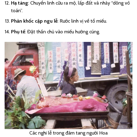
Hạ táng
: Chuyển linh cữu ra mộ, lấp đất và nhảy “dõng vô
toán”.
Phản khốc cập ngu lễ
: Rước linh vị về tổ miếu.
Phụ tế
: Đặt thần chủ vào miếu hưởng cúng.
Các nghi lễ trong đám tang người Hoa