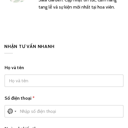
tang lễ và sự kiện mới nhất tại hoa viên.
NHẬN TƯ VẤN NHANH
Họ và tên
v
t
Số điện thoại
*
à
ê
S
n
ố
k
N
q
i
o
u
ế
a
n
c