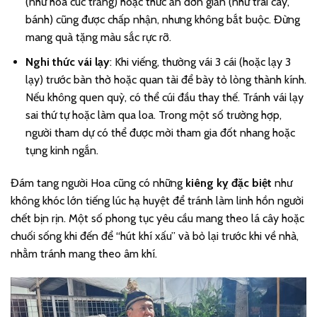
(như hoa cúc trắng) hoặc thức ăn đơn giản (như trái cây,
bánh) cũng được chấp nhận, nhưng không bắt buộc. Đừng
mang quà tặng màu sắc rực rỡ.
Nghi thức vái lạy
: Khi viếng, thường vái 3 cái (hoặc lạy 3
lạy) trước bàn thờ hoặc quan tài để bày tỏ lòng thành kính.
Nếu không quen quỳ, có thể cúi đầu thay thế. Tránh vái lạy
sai thứ tự hoặc làm qua loa. Trong một số trường hợp,
người tham dự có thể được mời tham gia đốt nhang hoặc
tụng kinh ngắn.
Đám tang người Hoa cũng có những
kiêng kỵ đặc biệt
như
không khóc lớn tiếng lúc hạ huyệt để tránh làm linh hồn người
chết bịn rịn. Một số phong tục yêu cầu mang theo lá cây hoặc
chuối sống khi đến để “hút khí xấu” và bỏ lại trước khi về nhà,
nhằm tránh mang theo âm khí.