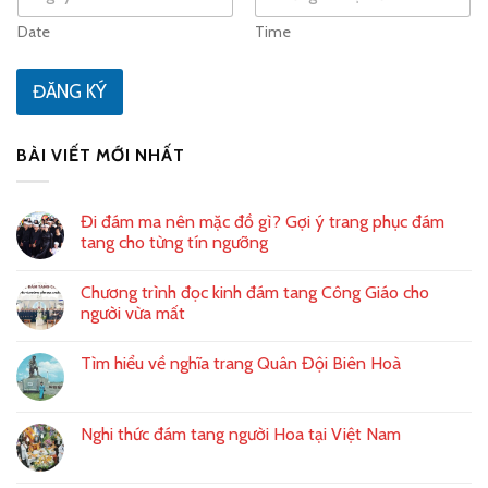
a
a
d
m
n
Date
Time
S
đ
t
i
h
t
ĐĂNG KÝ
ệ
o
a
n
ạ
t
i
BÀI VIẾT MỚI NHẤT
e
s
+
Đi đám ma nên mặc đồ gì? Gợi ý trang phục đám
1
tang cho từng tín ngưỡng
Chương trình đọc kinh đám tang Công Giáo cho
người vừa mất
Tìm hiểu về nghĩa trang Quân Đội Biên Hoà
Nghi thức đám tang người Hoa tại Việt Nam