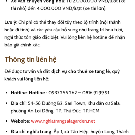
Xe vận chuyển vòng hoa
: Từ 2.000.000 VNĐ/lượt (xe
tải nhỏ) đến 4.000.000 VNĐ/lượt (xe tải lớn).
Lưu ý
: Chi phí có thể thay đổi tùy theo lộ trình (nội thành
hoặc đi tỉnh) và các yêu cầu bổ sung như trang trí hoa tươi,
nghi thức tôn giáo đặc biệt. Vui lòng liên hệ hotline để nhận
báo giá chính xác.
Thông tin liên hệ
Để được tư vấn và đặt
dịch vụ cho thuê xe tang lễ,
quý
khách vui lòng liên hệ:
Hotline
:
Hotline :
0937.255.262 – 0816.91.99.91
Địa chỉ
: 54-56 Đường B2, Sari Town, Khu dân cư Sala,
phường An Lợi Đông, TP. Thủ Đức, TP.HCM
Website
:
www.nghiatrangsalagarden.net
Địa chỉ nghĩa trang
: Ấp 1, xã Tân Hiệp, huyện Long Thành,