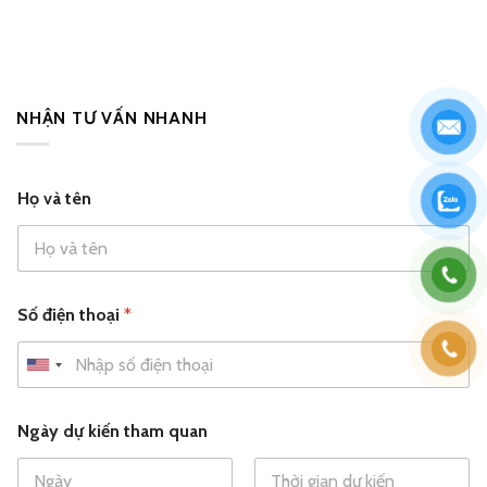
NHẬN TƯ VẤN NHANH
Họ và tên
Số điện thoại
*
U
n
v
S
i
Ngày dự kiến tham quan
à
ố
t
t
q
h
u
e