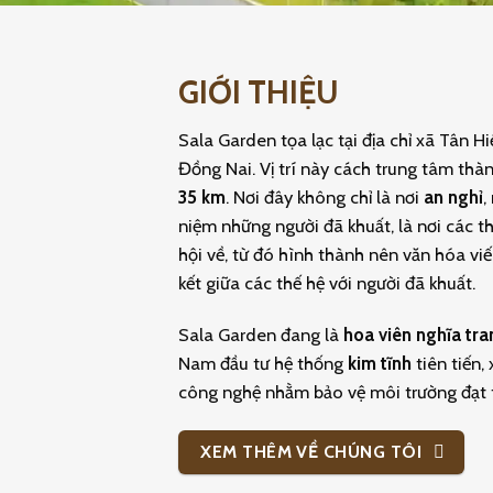
GIỚI THIỆU
Sala Garden tọa lạc tại địa chỉ xã Tân H
Đồng Nai. Vị trí này cách trung tâm th
35 km
. Nơi đây không chỉ là nơi
an nghỉ
,
niệm những người đã khuất, là nơi các t
hội về, từ đó hình thành nên văn hóa viế
kết giữa các thế hệ với người đã khuất.
Sala Garden đang là
hoa viên nghĩa tra
Nam đầu tư hệ thống
kim tĩnh
tiên tiến,
công nghệ nhằm bảo vệ môi trường đạt 
XEM THÊM VỀ CHÚNG TÔI