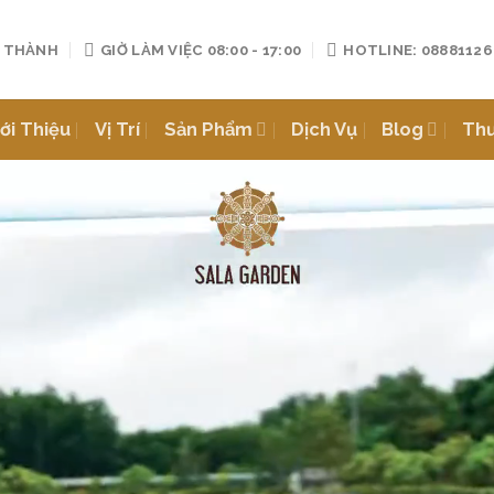
 THÀNH
GIỜ LÀM VIỆC 08:00 - 17:00
HOTLINE: 08881126
ới Thiệu
Vị Trí
Sản Phẩm
Dịch Vụ
Blog
Thư